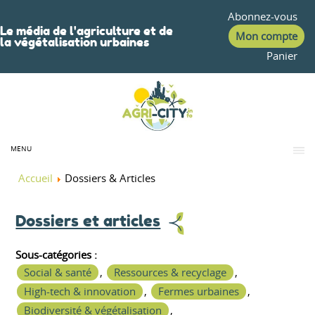
Abonnez-vous
Le média de l'agriculture et de
Mon compte
la végétalisation urbaines
Panier
MENU
Accueil
Dossiers & Articles
Dossiers et articles
Sous-catégories :
Social & santé
,
Ressources & recyclage
,
High-tech & innovation
,
Fermes urbaines
,
Biodiversité & végétalisation
,