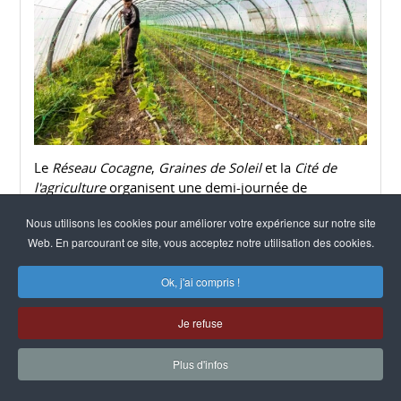
Le
Réseau Cocagne
,
Graines de Soleil
et la
Cité de
l'agriculture
organisent une demi-journée de
rencontres et d'échanges entre professionnel.le.s
Nous utilisons les cookies pour améliorer votre expérience sur notre site
autour des questions d'accessibilité à une
Web. En parcourant ce site, vous acceptez notre utilisation des cookies.
alimentation durable, le 5 novembre 2020, à
Marseille.
Ok, j'ai compris !
Lire la suite
Je refuse
Plus d'infos