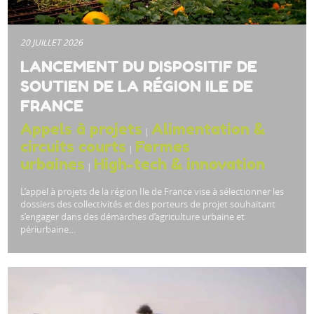
20 JUILLET 2026
LANCEMENT DU DISPOSITIF DE
SOUTIEN DE LA RÉGION ILE DE
FRANCE
Appels à projets
Alimentation &
|
circuits courts
Fermes
|
urbaines
High-tech & innovation
|
L’appel à projets de la région Ile de France vise à sélectionner les
dossiers des collectivités et des porteurs de projet souhaitant
s’engager dans des démarches d’agriculture urbaine et
périurbaine…