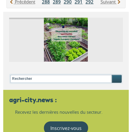
Précédent
288
289
290
291
292
293
Suivant
294
295
2
agri-city.news :
Recevez les dernières nouvelles du secteur.
Inscrivez-vous