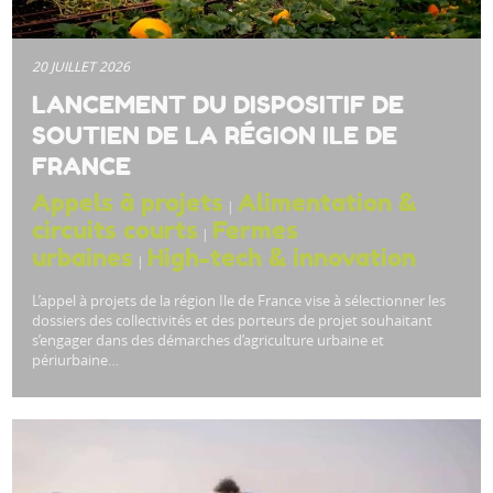
20 JUILLET 2026
LANCEMENT DU DISPOSITIF DE
SOUTIEN DE LA RÉGION ILE DE
FRANCE
Appels à projets
Alimentation &
|
circuits courts
Fermes
|
urbaines
High-tech & innovation
|
L’appel à projets de la région Ile de France vise à sélectionner les
dossiers des collectivités et des porteurs de projet souhaitant
s’engager dans des démarches d’agriculture urbaine et
périurbaine…