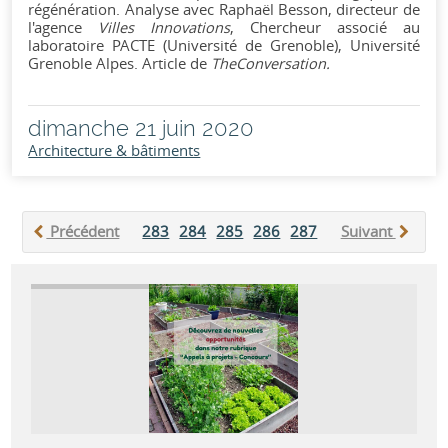
régénération. Analyse avec Raphaël Besson, directeur de
l'agence
Villes Innovations
, Chercheur associé au
laboratoire PACTE (Université de Grenoble), Université
Grenoble Alpes. Article de
TheConversation.
dimanche 21 juin 2020
Architecture & bâtiments
Précédent
283
284
285
286
287
288
Suivant
289
290
2