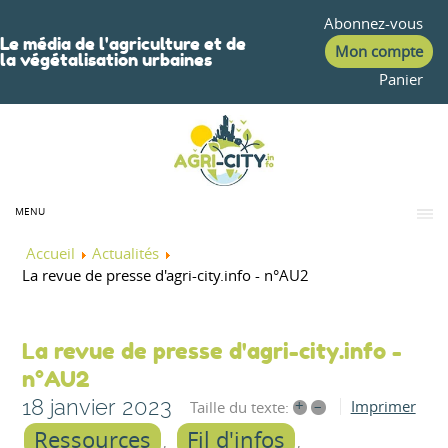
Abonnez-vous
Le média de l'agriculture et de
Mon compte
la végétalisation urbaines
Panier
MENU
Accueil
Actualités
La revue de presse d'agri-city.info - n°AU2
La revue de presse d'agri-city.info -
n°AU2
18 janvier 2023
+
–
Imprimer
Taille du texte:
Ressources
Fil d'infos