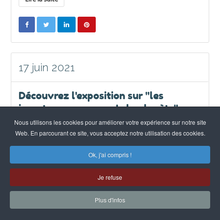
17 juin 2021
Découvrez l'exposition sur "les
insectes au secours de la planète"
Nous utilisons les cookies pour améliorer votre expérience sur notre site
Biodiversité & végétalisation
Web. En parcourant ce site, vous acceptez notre utilisation des cookies.
Ok, j'ai compris !
Je refuse
Plus d'infos