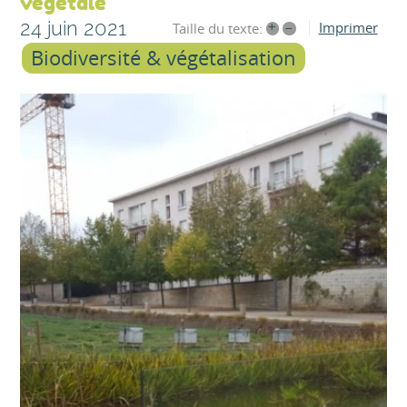
végétale
24 juin 2021
+
–
Imprimer
Taille du texte:
Biodiversité & végétalisation