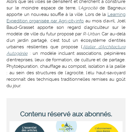
Alors que les villes se densifient et cherchent à construire
sur le moindre espace de terre, l'
Agrocité
de Bagneux
apporte un nouveau souffle à la ville. Lors de la
Learning
Expedition organisée par Agri-city.info
au mois d'avril, Joël
Baud-Grasset apporte son regard d'agriculteur sur le
modèle de ville du futur proposé par
R-Urban
. Car au-delà
d'un jardin partagé, c'est tout un écosystème d'entités
urbaines résilientes que propose l'
Atelier d'Architecture
Autogérée
: un modèle incluant associations, pépinières
d'entreprises, lieux de formation, de culture et de partage.
Phytoépuration, chauffage au compost, isolation à la paille
: au sein des structures de l'agrocité, l'élu haut-savoyard
reconnaît des techniques traditionnelles remises au goût
du jour.
Contenu réservé aux abonnés.