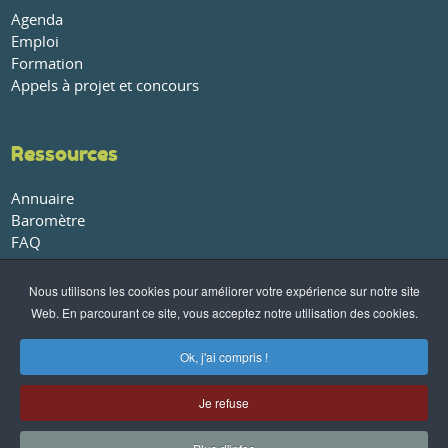
Agenda
Emploi
Formation
Appels à projet et concours
Ressources
Annuaire
Baromètre
FAQ
Glossaire
Publications et rapports
Nous utilisons les cookies pour améliorer votre expérience sur notre site
Web. En parcourant ce site, vous acceptez notre utilisation des cookies.
À propos
Ok, j'ai compris !
Qui sommes-nous ?
Nos partenaires
Je refuse
Conditions générales de vente
-
Politique de confidentialité
-