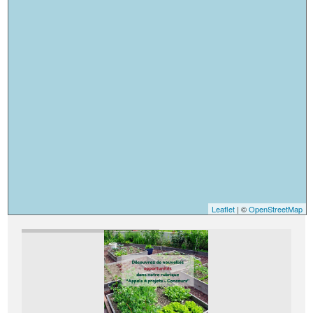
Leaflet
| ©
OpenStreetMap