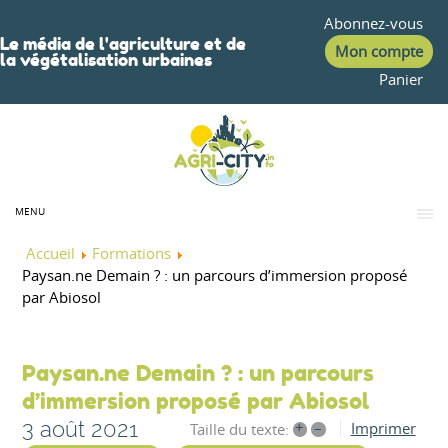
Abonnez-vous
Le média de l'agriculture et de
Mon compte
la végétalisation urbaines
Panier
MENU
Accueil
Formations
Paysan.ne Demain ? : un parcours d’immersion proposé
par Abiosol
Paysan.ne Demain ? : un parcours
d’immersion proposé par Abiosol
3 août 2021
+
–
Imprimer
Taille du texte: