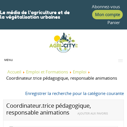
Abonnez-vous
Le média de l'agriculture et de
Mon compte
la végétalisation urbaines
Panier
MENU
Accueil
Emploi et Formations
Emploi
Coordinateur.trice pédagogique, responsable animations
Enregistrer la recherche pour la catégorie courante
Votre nom
Coordinateur.trice pédagogique,
responsable animations
AJOUTER AUX FAVORIS
Votre email