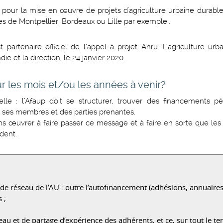
és pour la mise en œuvre de projets d'agriculture urbaine durab
les de Montpellier, Bordeaux ou Lille par exemple...
artenaire officiel de l’appel à projet Anru "L’agriculture ur
ie et la direction, le 24 janvier 2020.
ur les mois et/ou les années à venir?
le : l’Afaup doit se structurer, trouver des financements p
e ses membres et des parties prenantes.
lons œuvrer à faire passer ce message et à faire en sorte que les 
ndent.
e de réseau de l’AU : outre l’autofinancement (adhésions, annuaire
 ;
et de partage d’expérience des adhérents, et ce, sur tout le terr