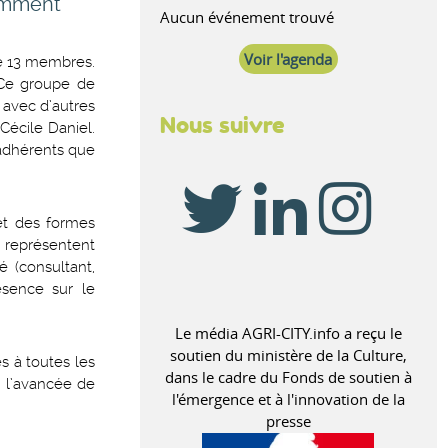
Comment
Aucun événement trouvé
Voir l'agenda
de 13 membres.
 Ce groupe de
 avec d’autres
Nous suivre
Cécile Daniel.
 adhérents que
et des formes
s représentent
té (consultant,
ésence sur le
Le média AGRI-CITY.info a reçu le
soutien du ministère de la Culture,
s à toutes les
dans le cadre du Fonds de soutien à
e l’avancée de
l'émergence et à l'innovation de la
presse