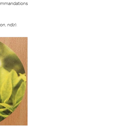
recommandations
n, ndlr).