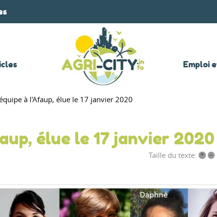
es
icles
Emploi e
quipe à l'Afaup, élue le 17 janvier 2020
aup, élue le 17 janvier 2020
+
–
Taille du texte: