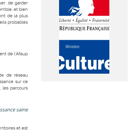
uer, de garder
emble, et bien
ont de la plus
eils probables
ent de l’Afaup
ête de réseau
issance sur ce
 les parcours
issance saine
ritoires et est