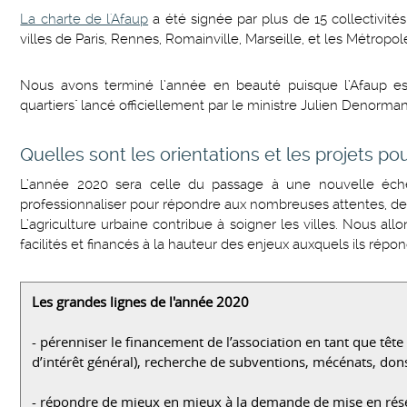
La charte de l'Afaup
a été signée par plus de 15 collectivit
villes de Paris, Rennes, Romainville, Marseille, et les Métropo
Nous avons terminé l’année en beauté puisque l’Afaup est p
quartiers" lancé officiellement par le ministre Julien Denormand
Quelles sont les orientations et les projets po
L’année 2020 sera celle du passage à une nouvelle échel
professionnaliser pour répondre aux nombreuses attentes, d
L’agriculture urbaine contribue à soigner les villes. Nous al
facilités et financés à la hauteur des enjeux auxquels ils répo
Les grandes lignes de l'année 2020
- pérenniser le financement de l’association en tant que têt
d’intérêt général), recherche de subventions, mécénats, dons
- répondre de mieux en mieux à la demande de mise en réseau 