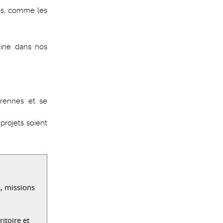
les, comme les
baine dans nos
érennes et se
projets soient
s, missions
itoire et