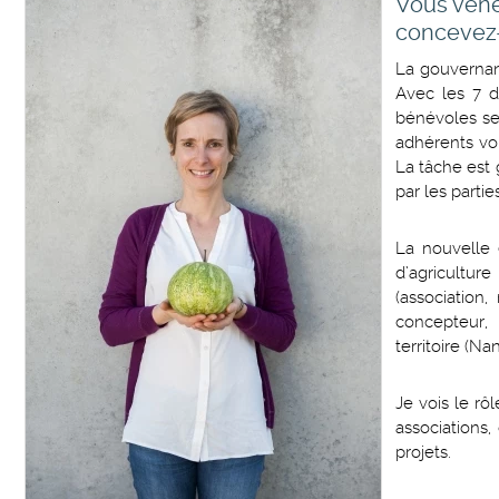
Vous vene
concevez-
La gouvernan
Avec les 7 d
bénévoles se 
adhérents vol
La tâche est 
par les parti
La nouvelle 
d’agricultur
(association,
concepteur, 
territoire (Nan
Je vois le rô
associations
projets.