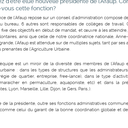
z d'être élue nouvelle présidente de l'Afaup. 
vous cette fonction?
ce de l’Afaup repose sur un conseil d’administration composé 
u bureau, 6 autres sont responsables de collèges de travail.
fixe des objectifs en début de mandat, et œuvre à les atteindre,
ontaires, ainsi que celle de notre coordinatrice nationale, Anne-
grande, l’Afaup est attendue sur de multiples sujets, tant par ses
es prenantes de l’Agriculture Urbaine.
équipe est un miroir de la diversité des membres de l’Afaup 
e urbaine : dans les types de structures que les administrateur
 régie de quartier, entreprise, free-lance), dans le type d’activi
maraicher en permaculture, aquaponiste, etc) et dans la pr
tes, Lyon, Marseille, Lille, Dijon, le Gers, Paris…).
le de la présidente, outre ses fonctions administratives commune
, comme celui du garant de la bonne coordination globale et d