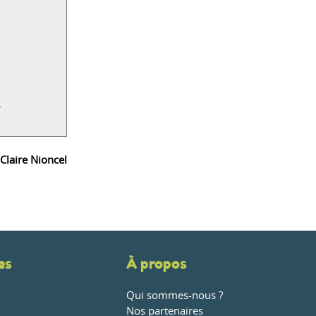
s
 Claire Nioncel
es
À propos
Qui sommes-nous ?
Nos partenaires