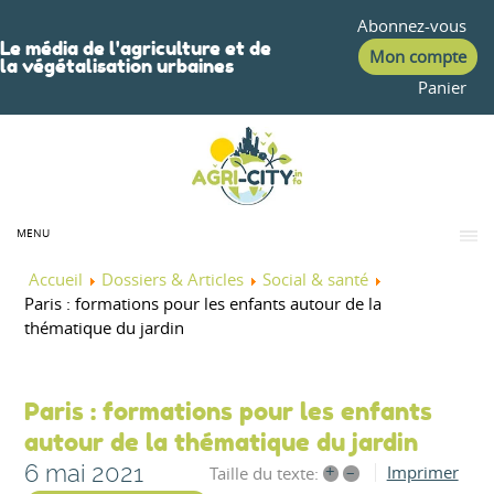
Abonnez-vous
Le média de l'agriculture et de
Mon compte
la végétalisation urbaines
Panier
MENU
Accueil
Dossiers & Articles
Social & santé
Paris : formations pour les enfants autour de la
thématique du jardin
Paris : formations pour les enfants
autour de la thématique du jardin
6 mai 2021
+
–
Imprimer
Taille du texte: