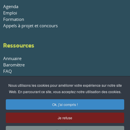
Agenda
Emploi
Formation
Appels à projet et concours
Ressources
Annuaire
Baromètre
FAQ
Glossaire
Publications et rapports
Nous utilisons les cookies pour améliorer votre expérience sur notre site
Web. En parcourant ce site, vous acceptez notre utilisation des cookies.
À propos
Ok, j'ai compris !
Qui sommes-nous ?
Nos partenaires
Je refuse
Conditions générales de vente
-
Politique de confidentialité
-