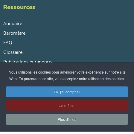
Ressources
Annuaire
Baromètre
FAQ
Glossaire
Publications et rapports
Nous utilisons les cookies pour améliorer votre expérience sur notre site
Web. En parcourant ce site, vous acceptez notre utilisation des cookies.
À propos
Ok, j'ai compris !
Qui sommes-nous ?
Je refuse
Nos partenaires
Plus d'infos
Conditions générales de vente
-
Politique de confidentialité
-
Mentions légales
- ©AGRI-CITY.info -
Contact