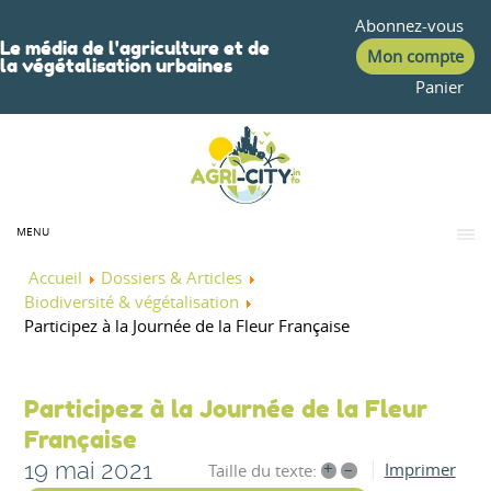
Abonnez-vous
Le média de l'agriculture et de
Mon compte
la végétalisation urbaines
Panier
MENU
Accueil
Dossiers & Articles
Biodiversité & végétalisation
Participez à la Journée de la Fleur Française
Participez à la Journée de la Fleur
Française
19 mai 2021
+
–
Imprimer
Taille du texte: