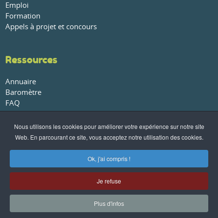
Emploi
Formation
Appels à projet et concours
Ressources
Annuaire
Baromètre
FAQ
Glossaire
Publications et rapports
Nous utilisons les cookies pour améliorer votre expérience sur notre site
Web. En parcourant ce site, vous acceptez notre utilisation des cookies.
À propos
Ok, j'ai compris !
Qui sommes-nous ?
Nos partenaires
Je refuse
Conditions générales de vente
-
Politique de confidentialité
-
Plus d'infos
Mentions légales
- ©AGRI-CITY.info -
Contact