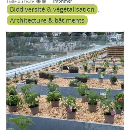
+
–
Imprimer
Taille du texte:
Biodiversité & végétalisation
Architecture & bâtiments