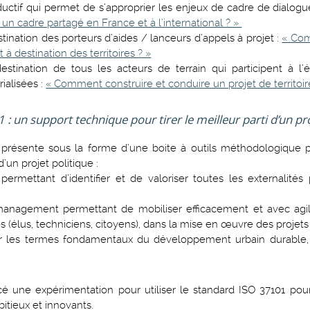
roductif qui permet de s’approprier les enjeux de cadre de dial
r un cadre partagé en France et à l’international ? »
tination des porteurs d’aides / lanceurs d’appels à projet :
« Com
 à destination des territoires ? »
stination de tous les acteurs de terrain qui participent à l’
rialisées :
« Comment construire et conduire un projet de territoir
 : un support technique pour tirer le meilleur parti d’un pro
 présente sous la forme d’une boite à outils méthodologique 
d’un projet politique :
rmettant d’identifier et de valoriser toutes les externalités 
anagement permettant de mobiliser efficacement et avec agili
s (élus, techniciens, citoyens), dans la mise en œuvre des projets 
 les termes fondamentaux du développement urbain durable, 
cé une expérimentation pour utiliser le standard ISO 37101 pou
mbitieux et innovants.