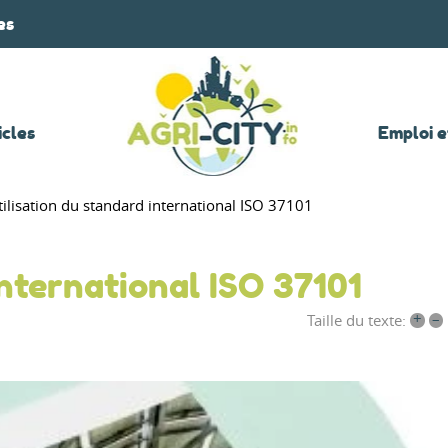
es
icles
Emploi e
tilisation du standard international ISO 37101
international ISO 37101
+
–
Taille du texte: