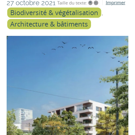
27 octobre 2021
+
–
Imprimer
Taille du texte:
Biodiversité & végétalisation
Architecture & bâtiments