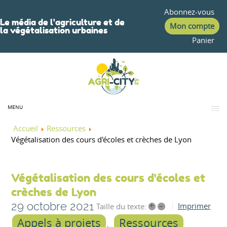
Abonnez-vous
Le média de l'agriculture et de
Mon compte
la végétalisation urbaines
Panier
MENU
Accueil
Ressources
Végétalisation des cours d'écoles et crèches de Lyon
Végétalisation des cours d'écoles et
crèches de Lyon
29 octobre 2021
+
–
Imprimer
Taille du texte:
Appels à projets
Ressources