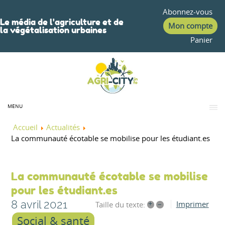
Abonnez-vous
Le média de l'agriculture et de
Mon compte
la végétalisation urbaines
Panier
MENU
Accueil
Actualités
La communauté écotable se mobilise pour les étudiant.es
La communauté écotable se mobilise
pour les étudiant.es
8 avril 2021
+
–
Imprimer
Taille du texte:
Social & santé