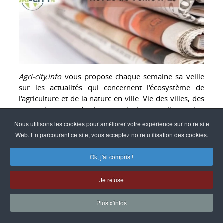
Agri-city.info
vous propose chaque semaine sa veille
sur les actualités qui concernent l'écosystème de
l'agriculture et de la nature en ville. Vie des villes, des
entreprises, productions agricole et alimentaire,
recherche, décrets, financements, réglementations...
Nous utilisons les cookies pour améliorer votre expérience sur notre site
Web. En parcourant ce site, vous acceptez notre utilisation des cookies.
Lire la suite
Ok, j'ai compris !
Je refuse
Plus d'infos
Précédent
2
3
4
5
6
7
8
9
10
11
Suivant