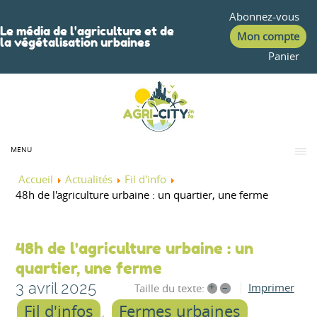
Abonnez-vous
Le média de l'agriculture et de
Mon compte
la végétalisation urbaines
Panier
MENU
Accueil
Actualités
Fil d'info
48h de l'agriculture urbaine : un quartier, une ferme
48h de l'agriculture urbaine : un
quartier, une ferme
3 avril 2025
+
–
Imprimer
Taille du texte:
Fil d'infos
Fermes urbaines