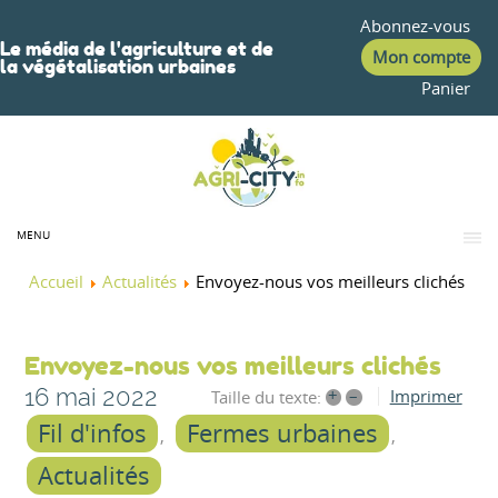
Abonnez-vous
Le média de l'agriculture et de
Mon compte
la végétalisation urbaines
Panier
MENU
Accueil
Actualités
Envoyez-nous vos meilleurs clichés
Envoyez-nous vos meilleurs clichés
16 mai 2022
+
–
Imprimer
Taille du texte:
Fil d'infos
Fermes urbaines
Actualités