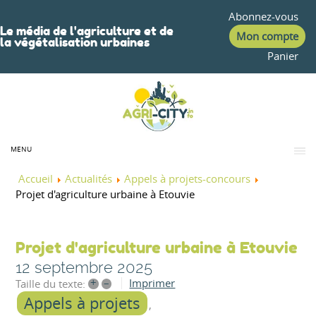
Abonnez-vous
Le média de l'agriculture et de
Mon compte
la végétalisation urbaines
Panier
MENU
Accueil
Actualités
Appels à projets-concours
Projet d'agriculture urbaine à Etouvie
Projet d'agriculture urbaine à Etouvie
12 septembre 2025
+
–
Imprimer
Taille du texte:
Appels à projets