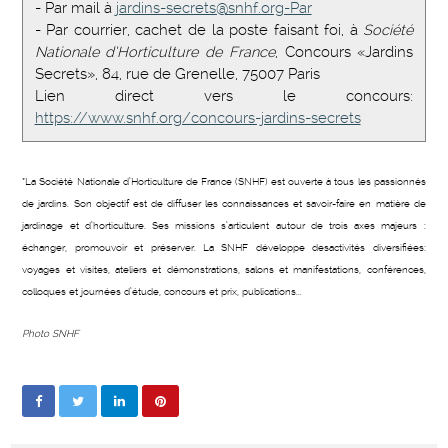
- Par mail à
jardins-secrets@snhf.org-Par
- Par courrier, cachet de la poste faisant foi, à
Société
Nationale d’Horticulture de France
, Concours «Jardins
Secrets», 84, rue de Grenelle, 75007 Paris
Lien direct vers le concours:
https://www.snhf.org/concours-jardins-secrets
*La Société Nationale d’Horticulture de France (SNHF) est ouverte à tous les passionnés
de jardins. Son objectif est de diffuser les connaissances et savoir-faire en matière de
jardinage et d’horticulture. Ses missions s’articulent autour de trois axes majeurs :
échanger, promouvoir et préserver. La SNHF développe desactivités diversifiées:
voyages et visites, ateliers et démonstrations, salons et manifestations, conférences,
colloques et journées d’étude, concours et prix, publications...
Photo SNHF