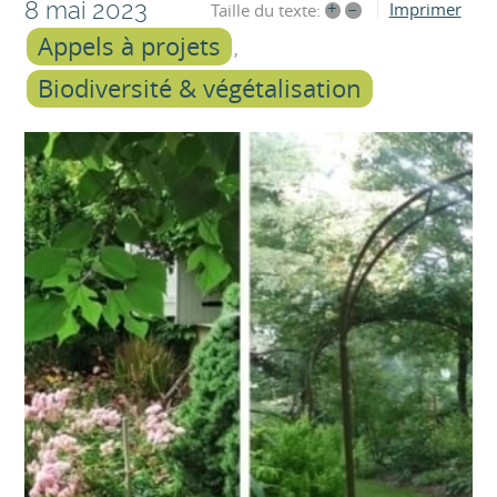
8 mai 2023
+
–
Imprimer
Taille du texte:
Appels à projets
Biodiversité & végétalisation