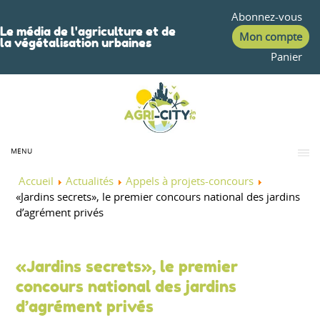
Abonnez-vous
Le média de l'agriculture et de
Mon compte
la végétalisation urbaines
Panier
MENU
Accueil
Actualités
Appels à projets-concours
«Jardins secrets», le premier concours national des jardins
d’agrément privés
«Jardins secrets», le premier
concours national des jardins
d’agrément privés